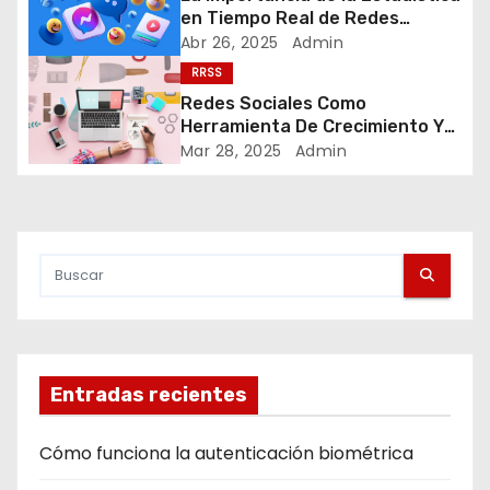
en Tiempo Real de Redes
e
Sociales
Abr 26, 2025
Admin
RRSS
n
Redes Sociales Como
t
Herramienta De Crecimiento Y
Posicionamiento
Mar 28, 2025
Admin
r
a
d
a
s
Entradas recientes
Cómo funciona la autenticación biométrica