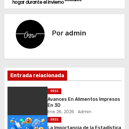
hogar durante el invierno
a
v
e
Por
admin
g
a
c
Entrada relacionada
i
ó
RRSS
Avances En Alimentos Impresos
n
En 3D
Ene 26, 2026
Admin
d
RRSS
e
La Importancia de la Estadística