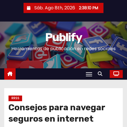
S
Sáb. Ago 8th, 2026
2:38:10 PM
a
l
t
Publify
a
r
Herramientas de publicación en redes sociales
a
l
c
o
n
t
e
RRSS
Consejos para navegar
n
i
seguros en internet
d