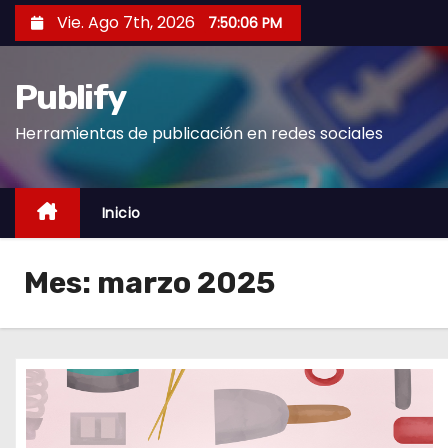
S
Vie. Ago 7th, 2026
7:50:07 PM
a
l
Publify
t
a
Herramientas de publicación en redes sociales
r
a
l
Inicio
c
o
Mes:
marzo 2025
n
t
e
n
i
d