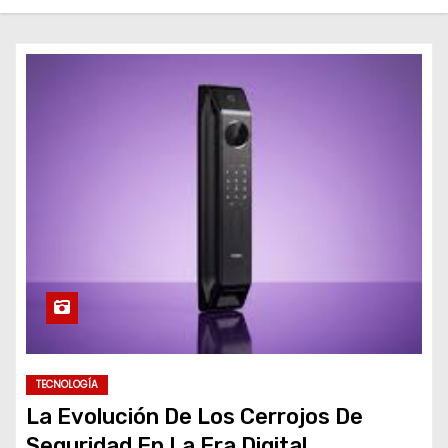
o
TECNOLOGÍA
La Evolución De Los Cerrojos De
Seguridad En La Era Digital