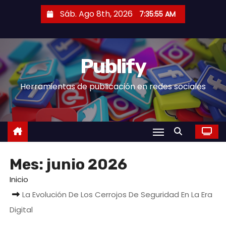
S
Sáb. Ago 8th, 2026
7:35:55 AM
a
l
t
Publify
a
r
Herramientas de publicación en redes sociales
a
l
c
o
n
Mes:
junio 2026
t
e
Inicio
n
La Evolución De Los Cerrojos De Seguridad En La Era
i
Digital
d