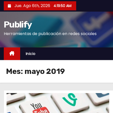
S
Jue. Ago 6th, 2026
4:19:51 AM
a
l
Publify
t
a
Herramientas de publicación en redes sociales
r
a
l
Inicio
c
o
Mes:
mayo 2019
n
t
e
n
i
d